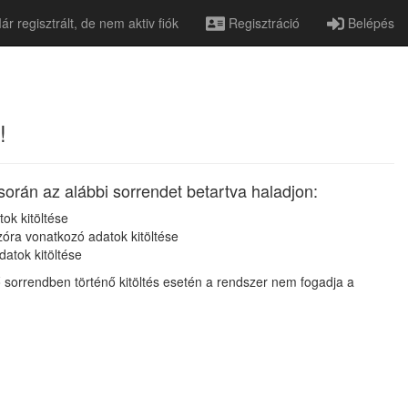
r regisztrált, de nem aktiv fiók
Regisztráció
Belépés
!
során az alábbi sorrendet betartva haladjon:
ok kitöltése
zóra vonatkozó adatok kitöltése
datok kitöltése
 sorrendben történő kitöltés esetén a rendszer nem fogadja a