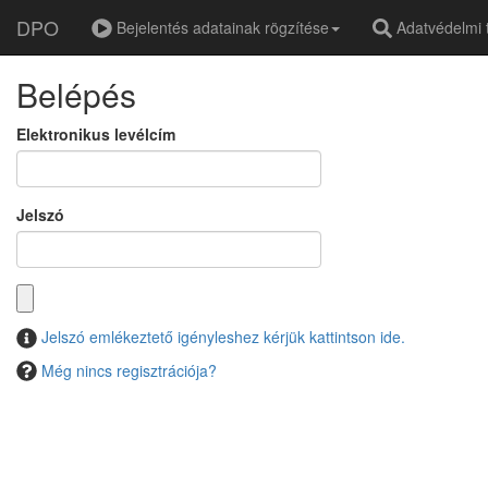
DPO
Bejelentés adatainak rögzítése
Adatvédelmi t
Belépés
Elektronikus levélcím
Jelszó
Jelszó emlékeztető igényleshez kérjük kattintson ide.
Még nincs regisztrációja?