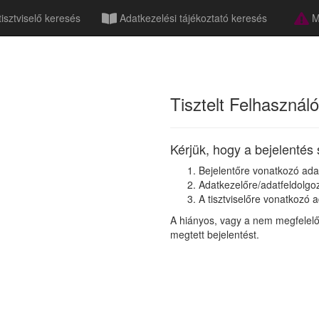
isztviselő keresés
Adatkezelési tájékoztató keresés
Má
Tisztelt Felhasználó
Kérjük, hogy a bejelentés 
Bejelentőre vonatkozó adat
Adatkezelőre/adatfeldolgo
A tisztviselőre vonatkozó a
A hiányos, vagy a nem megfelelő
megtett bejelentést.